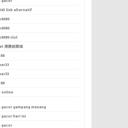
t gacor
365 link alternatif
o8080
o8080
8080 slot
bet 潮勝娛樂城
t88
uar33
uar33
t88
t online
t gacor gampang menang
t gacor hari ini
t gacor