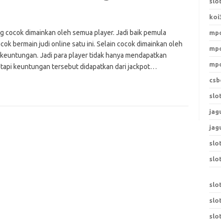
slo
koi
g cocok dimainkan oleh semua player. Jadi baik pemula
mp
ok bermain judi online satu ini. Selain cocok dimainkan oleh
mp
 keuntungan. Jadi para player tidak hanya mendapatkan
mpo
tapi keuntungan tersebut didapatkan dari jackpot…
cs
slo
jag
jag
slo
slo
slo
slo
slo