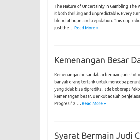
The Nature of Uncertainty in Gambling The w
it both thrilling and unpredictable. Every turn
blend of hope and trepidation. This unpredic
just the…
Read More »
Kemenangan Besar Dal
Kemenangan besar dalam bermain judi slot o
banyak orang tertarik untuk mencoba perun
yang tidak bisa diprediksi, ada beberapa fa
kemenangan besar. Berikut adalah penjelasa
Progresif 2.…
Read More »
Syarat Bermain Judi C