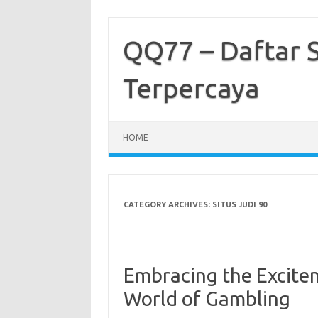
Skip
to
content
QQ77 – Daftar S
Terpercaya
HOME
CATEGORY ARCHIVES:
SITUS JUDI 90
Embracing the Excitem
World of Gambling