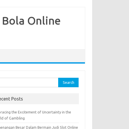
 Bola Online
rch
ecent Posts
acing the Excitement of Uncertainty in the
ld of Gambling
enangan Besar Dalam Bermain Judi Slot Online