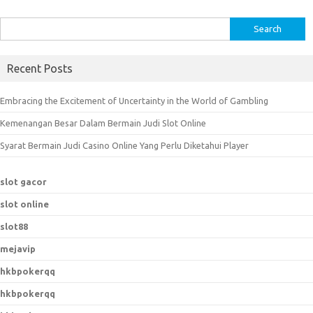
S
e
a
Recent Posts
r
c
Embracing the Excitement of Uncertainty in the World of Gambling
h
Kemenangan Besar Dalam Bermain Judi Slot Online
f
o
Syarat Bermain Judi Casino Online Yang Perlu Diketahui Player
r
:
slot gacor
slot online
slot88
mejavip
hkbpokerqq
hkbpokerqq