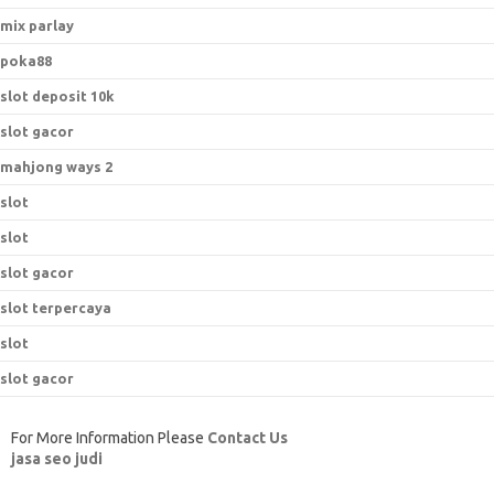
mix parlay
poka88
slot deposit 10k
slot gacor
mahjong ways 2
slot
slot
slot gacor
slot terpercaya
slot
slot gacor
For More Information Please
Contact Us
jasa seo judi