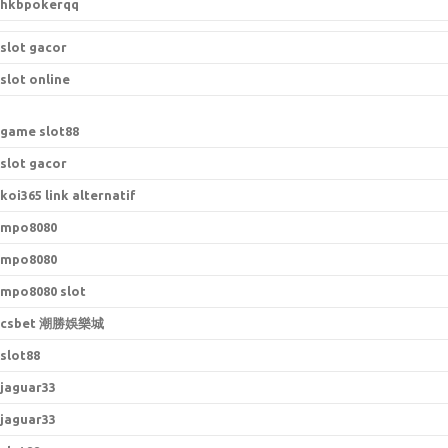
hkbpokerqq
slot gacor
slot online
game slot88
slot gacor
koi365 link alternatif
mpo8080
mpo8080
mpo8080 slot
csbet 潮勝娛樂城
slot88
jaguar33
jaguar33