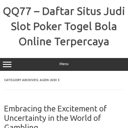
Skip
to
QQ77 – Daftar Situs Judi
content
Slot Poker Togel Bola
Online Terpercaya
Menu
CATEGORY ARCHIVES:
AGEN JUDI 3
Embracing the Excitement of
Uncertainty in the World of
Gambling