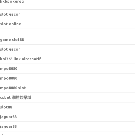
hkbpokerqq
slot gacor
slot online
game slot88
slot gacor
koi365 link alternatif
mpo8080
mpo8080
mpo8080 slot
csbet 潮勝娛樂城
slot88
jaguar33
jaguar33