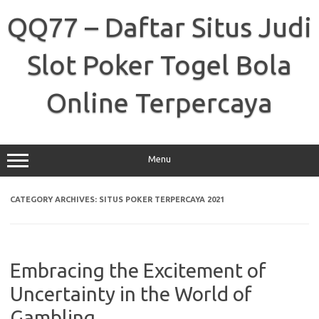
Skip
to
QQ77 – Daftar Situs Judi
content
Slot Poker Togel Bola
Online Terpercaya
Menu
CATEGORY ARCHIVES:
SITUS POKER TERPERCAYA 2021
Embracing the Excitement of
Uncertainty in the World of
Gambling