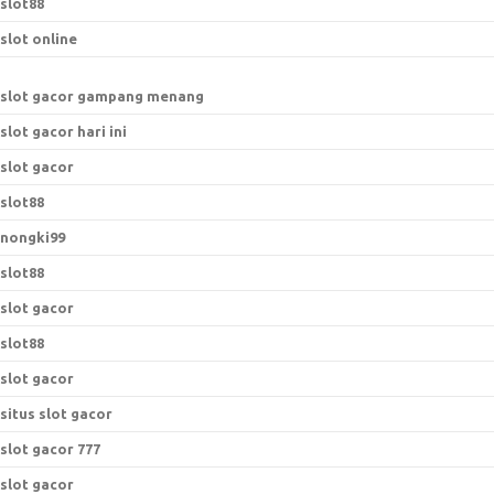
slot88
slot online
slot gacor gampang menang
slot gacor hari ini
slot gacor
slot88
nongki99
slot88
slot gacor
slot88
slot gacor
situs slot gacor
slot gacor 777
slot gacor