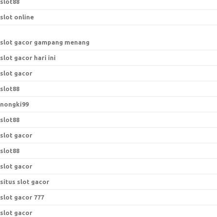
slot88
slot online
slot gacor gampang menang
slot gacor hari ini
slot gacor
slot88
nongki99
slot88
slot gacor
slot88
slot gacor
situs slot gacor
slot gacor 777
slot gacor