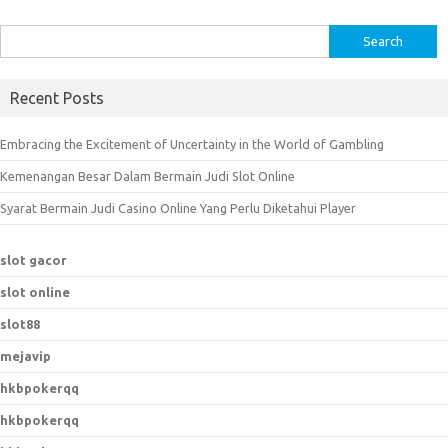
S
e
a
Recent Posts
r
c
Embracing the Excitement of Uncertainty in the World of Gambling
h
Kemenangan Besar Dalam Bermain Judi Slot Online
f
o
Syarat Bermain Judi Casino Online Yang Perlu Diketahui Player
r
:
slot gacor
slot online
slot88
mejavip
hkbpokerqq
hkbpokerqq