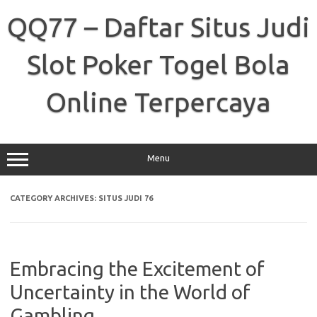
Skip
to
QQ77 – Daftar Situs Judi
content
Slot Poker Togel Bola
Online Terpercaya
Menu
CATEGORY ARCHIVES:
SITUS JUDI 76
Embracing the Excitement of
Uncertainty in the World of
Gambling