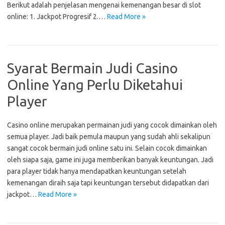
Berikut adalah penjelasan mengenai kemenangan besar di slot
online: 1. Jackpot Progresif 2.…
Read More »
Syarat Bermain Judi Casino
Online Yang Perlu Diketahui
Player
Casino online merupakan permainan judi yang cocok dimainkan oleh
semua player. Jadi baik pemula maupun yang sudah ahli sekalipun
sangat cocok bermain judi online satu ini. Selain cocok dimainkan
oleh siapa saja, game ini juga memberikan banyak keuntungan. Jadi
para player tidak hanya mendapatkan keuntungan setelah
kemenangan diraih saja tapi keuntungan tersebut didapatkan dari
jackpot…
Read More »