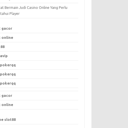
at Bermain Judi Casino Online Yang Perlu
tahui Player
t gacor
t online
t88
avip
bpokerqq
bpokerqq
bpokerqq
t gacor
t online
e slot88