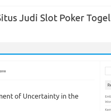
itus Judi Slot Poker Togel
Sea
2018
for:
R
ent of Uncertainty in the
Embr
Wor
Kem