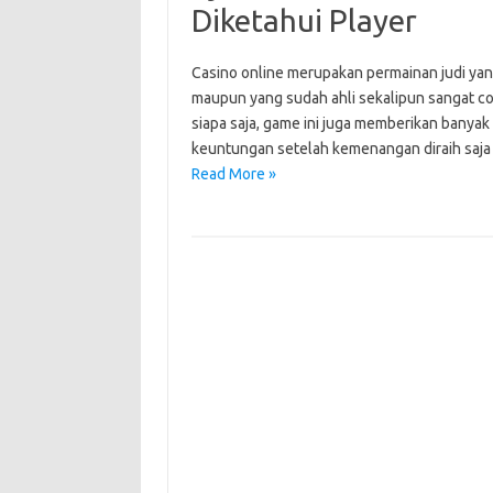
Diketahui Player
Casino online merupakan permainan judi yan
maupun yang sudah ahli sekalipun sangat coc
siapa saja, game ini juga memberikan banyak
keuntungan setelah kemenangan diraih saja 
Read More »