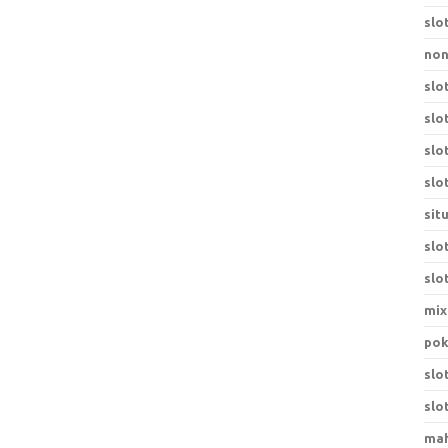
slo
non
slo
slo
slo
slo
sit
slo
slo
mix
pok
slo
slo
mah