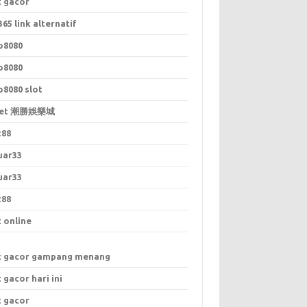
t gacor
365 link alternatif
o8080
o8080
8080 slot
bet 潮勝娛樂城
t88
uar33
uar33
t88
t online
t gacor gampang menang
t gacor hari ini
t gacor