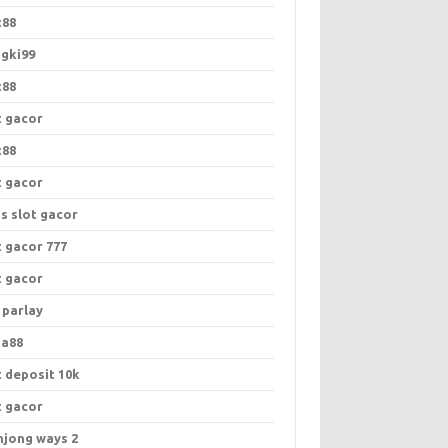
t88
gki99
t88
t gacor
t88
t gacor
us slot gacor
t gacor 777
t gacor
 parlay
a88
t deposit 10k
t gacor
jong ways 2