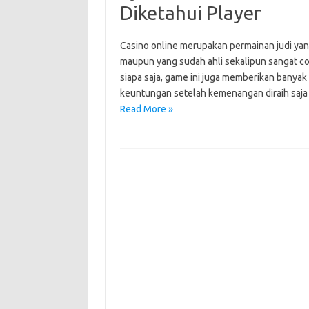
Diketahui Player
Casino online merupakan permainan judi yan
maupun yang sudah ahli sekalipun sangat coc
siapa saja, game ini juga memberikan banyak
keuntungan setelah kemenangan diraih saja 
Read More »