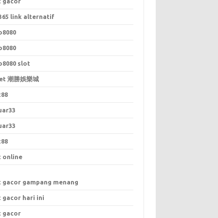
t gacor
365 link alternatif
o8080
o8080
8080 slot
bet 潮勝娛樂城
t88
uar33
uar33
t88
t online
t gacor gampang menang
t gacor hari ini
t gacor