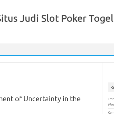
itus Judi Slot Poker Togel
Sea
for:
R
ent of Uncertainty in the
Embr
Wor
Kem