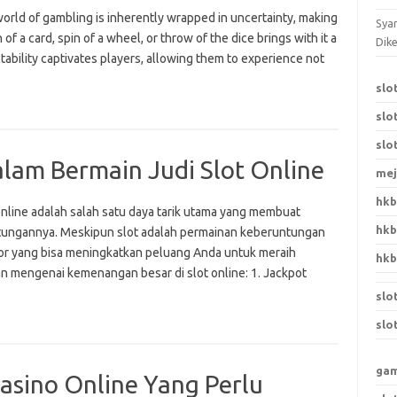
orld of gambling is inherently wrapped in uncertainty, making
Syar
 of a card, spin of a wheel, or throw of the dice brings with it a
Dike
tability captivates players, allowing them to experience not
slo
slo
slo
am Bermain Judi Slot Online
mej
hk
nline adalah salah satu daya tarik utama yang membuat
hk
tungannya. Meskipun slot adalah permainan keberuntungan
ktor yang bisa meningkatkan peluang Anda untuk meraih
hk
n mengenai kemenangan besar di slot online: 1. Jackpot
slo
slo
gam
asino Online Yang Perlu