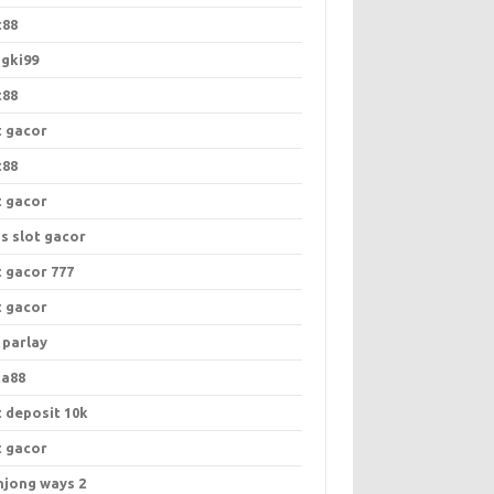
t88
gki99
t88
t gacor
t88
t gacor
us slot gacor
t gacor 777
t gacor
 parlay
a88
t deposit 10k
t gacor
jong ways 2