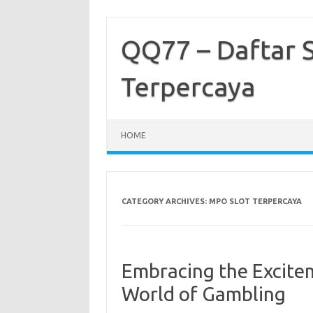
Skip
to
content
QQ77 – Daftar S
Terpercaya
HOME
CATEGORY ARCHIVES:
MPO SLOT TERPERCAYA
Embracing the Excitem
World of Gambling