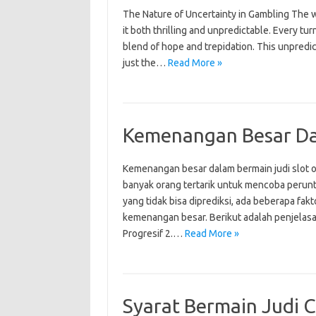
The Nature of Uncertainty in Gambling The w
it both thrilling and unpredictable. Every turn
blend of hope and trepidation. This unpredic
just the…
Read More »
Kemenangan Besar Dal
Kemenangan besar dalam bermain judi slot o
banyak orang tertarik untuk mencoba perun
yang tidak bisa diprediksi, ada beberapa fa
kemenangan besar. Berikut adalah penjelasa
Progresif 2.…
Read More »
Syarat Bermain Judi C