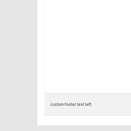
custom footer text left