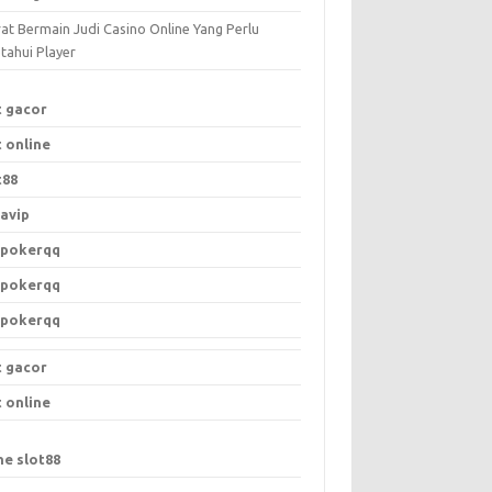
at Bermain Judi Casino Online Yang Perlu
tahui Player
t gacor
t online
t88
avip
bpokerqq
bpokerqq
bpokerqq
t gacor
t online
e slot88