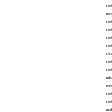
slo
non
slo
slo
slo
slo
sit
slo
slo
mix
pok
slo
slo
mah