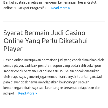
Berikut adalah penjelasan mengenai kemenangan besar di slot
online: 1. Jackpot Progresif 2.…
Read More »
Syarat Bermain Judi Casino
Online Yang Perlu Diketahui
Player
Casino online merupakan permainan judi yang cocok dimainkan oleh
semua player. Jadi baik pemula maupun yang sudah ahli sekalipun
sangat cocok bermain judi online satu ini. Selain cocok dimainkan
oleh siapa saja, game ini juga memberikan banyak keuntungan. Jadi
para player tidak hanya mendapatkan keuntungan setelah
kemenangan diraih saja tapi keuntungan tersebut didapatkan dari
jackpot…
Read More »