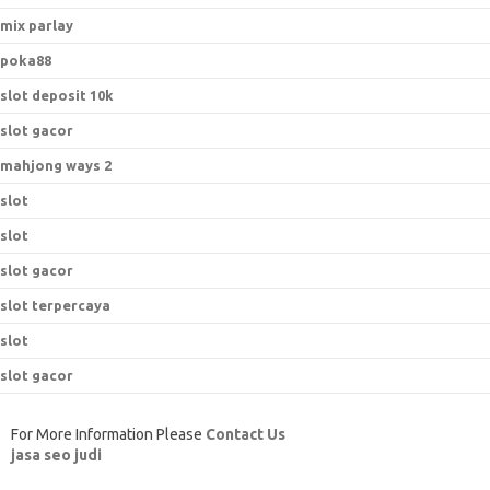
mix parlay
poka88
slot deposit 10k
slot gacor
mahjong ways 2
slot
slot
slot gacor
slot terpercaya
slot
slot gacor
For More Information Please
Contact Us
jasa seo judi