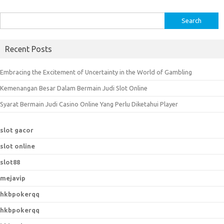
S
e
a
Recent Posts
r
c
Embracing the Excitement of Uncertainty in the World of Gambling
h
Kemenangan Besar Dalam Bermain Judi Slot Online
f
o
Syarat Bermain Judi Casino Online Yang Perlu Diketahui Player
r
:
slot gacor
slot online
slot88
mejavip
hkbpokerqq
hkbpokerqq