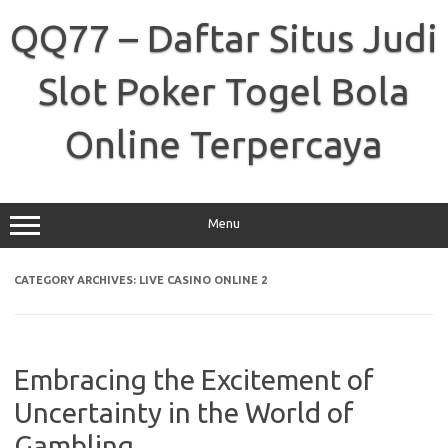
Skip
to
QQ77 – Daftar Situs Judi
content
Slot Poker Togel Bola
Online Terpercaya
Menu
CATEGORY ARCHIVES:
LIVE CASINO ONLINE 2
Embracing the Excitement of
Uncertainty in the World of
Gambling