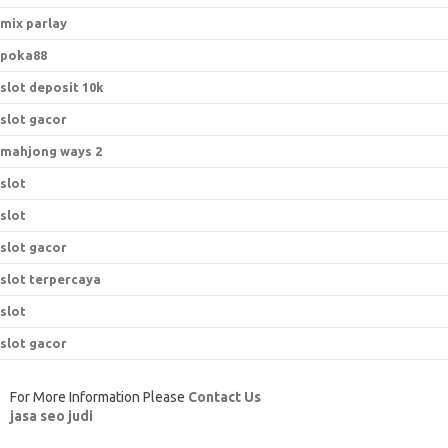
mix parlay
poka88
slot deposit 10k
slot gacor
mahjong ways 2
slot
slot
slot gacor
slot terpercaya
slot
slot gacor
For More Information Please
Contact Us
jasa seo judi