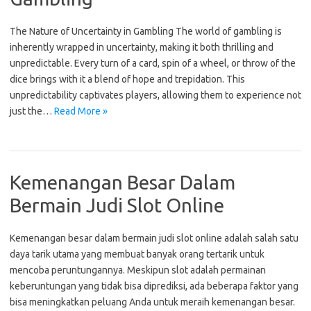
The Nature of Uncertainty in Gambling The world of gambling is
inherently wrapped in uncertainty, making it both thrilling and
unpredictable. Every turn of a card, spin of a wheel, or throw of the
dice brings with it a blend of hope and trepidation. This
unpredictability captivates players, allowing them to experience not
just the…
Read More »
Kemenangan Besar Dalam
Bermain Judi Slot Online
Kemenangan besar dalam bermain judi slot online adalah salah satu
daya tarik utama yang membuat banyak orang tertarik untuk
mencoba peruntungannya. Meskipun slot adalah permainan
keberuntungan yang tidak bisa diprediksi, ada beberapa faktor yang
bisa meningkatkan peluang Anda untuk meraih kemenangan besar.