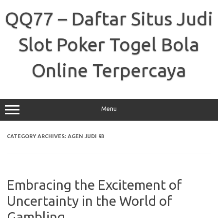
Skip
to
QQ77 – Daftar Situs Judi
content
Slot Poker Togel Bola
Online Terpercaya
Menu
CATEGORY ARCHIVES:
AGEN JUDI 93
Embracing the Excitement of
Uncertainty in the World of
Gambling