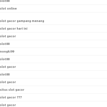
slot88
slot online
slot gacor gampang menang
slot gacor hari ini
slot gacor
slot88
nongki99
slot88
slot gacor
slot88
slot gacor
situs slot gacor
slot gacor 777
slot gacor