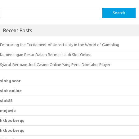
S
e
a
Recent Posts
r
c
Embracing the Excitement of Uncertainty in the World of Gambling
h
Kemenangan Besar Dalam Bermain Judi Slot Online
f
o
Syarat Bermain Judi Casino Online Yang Perlu Diketahui Player
r
:
slot gacor
slot online
slot88
mejavip
hkbpokerqq
hkbpokerqq