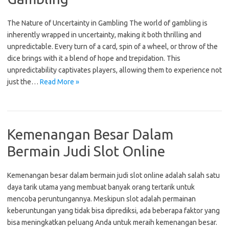
The Nature of Uncertainty in Gambling The world of gambling is
inherently wrapped in uncertainty, making it both thrilling and
unpredictable. Every turn of a card, spin of a wheel, or throw of the
dice brings with it a blend of hope and trepidation. This
unpredictability captivates players, allowing them to experience not
just the…
Read More »
Kemenangan Besar Dalam
Bermain Judi Slot Online
Kemenangan besar dalam bermain judi slot online adalah salah satu
daya tarik utama yang membuat banyak orang tertarik untuk
mencoba peruntungannya. Meskipun slot adalah permainan
keberuntungan yang tidak bisa diprediksi, ada beberapa faktor yang
bisa meningkatkan peluang Anda untuk meraih kemenangan besar.