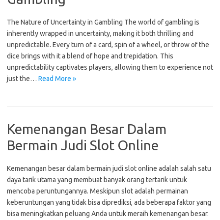
The Nature of Uncertainty in Gambling The world of gambling is
inherently wrapped in uncertainty, making it both thrilling and
unpredictable. Every turn of a card, spin of a wheel, or throw of the
dice brings with it a blend of hope and trepidation. This
unpredictability captivates players, allowing them to experience not
just the…
Read More »
Kemenangan Besar Dalam
Bermain Judi Slot Online
Kemenangan besar dalam bermain judi slot online adalah salah satu
daya tarik utama yang membuat banyak orang tertarik untuk
mencoba peruntungannya. Meskipun slot adalah permainan
keberuntungan yang tidak bisa diprediksi, ada beberapa faktor yang
bisa meningkatkan peluang Anda untuk meraih kemenangan besar.