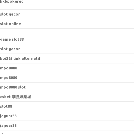
hkbpokerqq
slot gacor
slot online
game slot88
slot gacor
koi365 link alternatif
mpo8080
mpo8080
mpo8080 slot
csbet 潮勝娛樂城
slot88
jaguar33
jaguar33