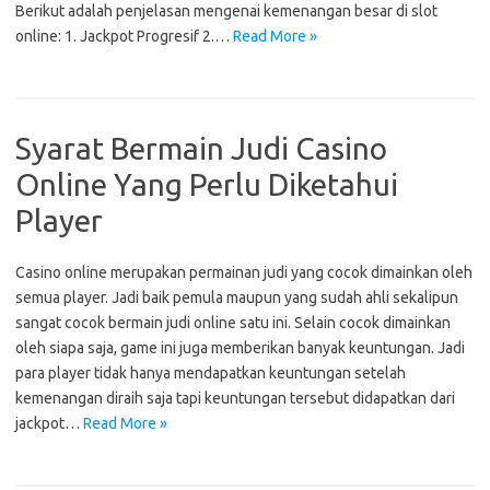
Berikut adalah penjelasan mengenai kemenangan besar di slot
online: 1. Jackpot Progresif 2.…
Read More »
Syarat Bermain Judi Casino
Online Yang Perlu Diketahui
Player
Casino online merupakan permainan judi yang cocok dimainkan oleh
semua player. Jadi baik pemula maupun yang sudah ahli sekalipun
sangat cocok bermain judi online satu ini. Selain cocok dimainkan
oleh siapa saja, game ini juga memberikan banyak keuntungan. Jadi
para player tidak hanya mendapatkan keuntungan setelah
kemenangan diraih saja tapi keuntungan tersebut didapatkan dari
jackpot…
Read More »