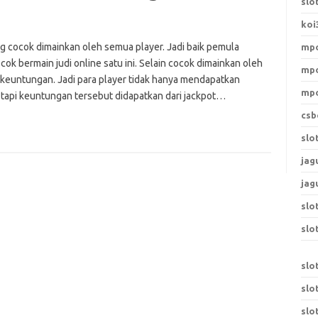
slo
koi
g cocok dimainkan oleh semua player. Jadi baik pemula
mp
ok bermain judi online satu ini. Selain cocok dimainkan oleh
mp
 keuntungan. Jadi para player tidak hanya mendapatkan
mpo
tapi keuntungan tersebut didapatkan dari jackpot…
cs
slo
jag
jag
slo
slo
slo
slo
slo