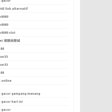
t gacor
365 link alternatif
o8080
o8080
8080 slot
bet 潮勝娛樂城
t88
uar33
uar33
t88
t online
t gacor gampang menang
t gacor hari ini
t gacor