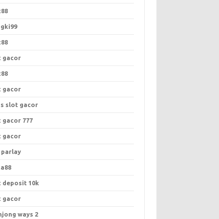
t88
gki99
t88
t gacor
t88
t gacor
us slot gacor
t gacor 777
t gacor
 parlay
a88
t deposit 10k
t gacor
jong ways 2