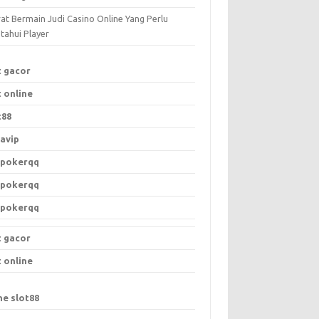
at Bermain Judi Casino Online Yang Perlu
tahui Player
t gacor
t online
t88
avip
bpokerqq
bpokerqq
bpokerqq
t gacor
t online
e slot88