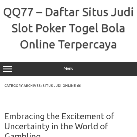
Skip
to
QQ77 – Daftar Situs Judi
content
Slot Poker Togel Bola
Online Terpercaya
Menu
CATEGORY ARCHIVES:
SITUS JUDI ONLINE 66
Embracing the Excitement of
Uncertainty in the World of
Gambling