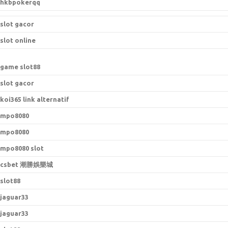
hkbpokerqq
slot gacor
slot online
game slot88
slot gacor
koi365 link alternatif
mpo8080
mpo8080
mpo8080 slot
csbet 潮勝娛樂城
slot88
jaguar33
jaguar33