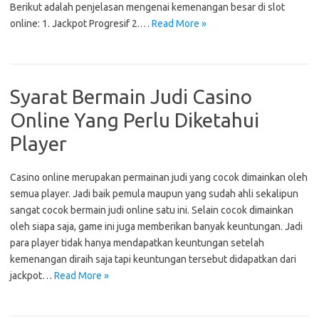
Berikut adalah penjelasan mengenai kemenangan besar di slot
online: 1. Jackpot Progresif 2.…
Read More »
Syarat Bermain Judi Casino
Online Yang Perlu Diketahui
Player
Casino online merupakan permainan judi yang cocok dimainkan oleh
semua player. Jadi baik pemula maupun yang sudah ahli sekalipun
sangat cocok bermain judi online satu ini. Selain cocok dimainkan
oleh siapa saja, game ini juga memberikan banyak keuntungan. Jadi
para player tidak hanya mendapatkan keuntungan setelah
kemenangan diraih saja tapi keuntungan tersebut didapatkan dari
jackpot…
Read More »