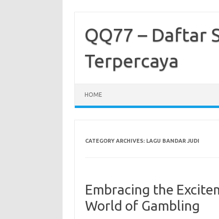
Skip
to
content
QQ77 – Daftar S
Terpercaya
HOME
CATEGORY ARCHIVES:
LAGU BANDAR JUDI
Embracing the Excitem
World of Gambling