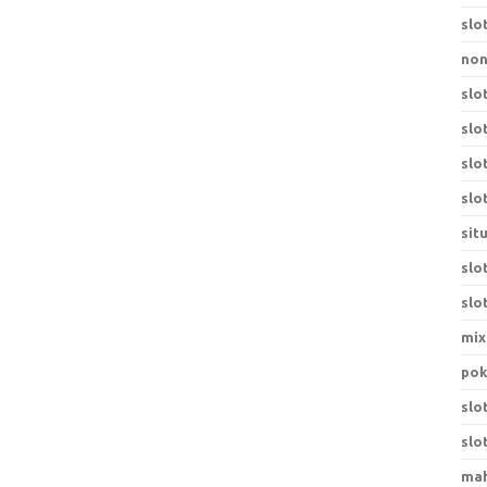
slo
non
slo
slo
slo
slo
sit
slo
slo
mix
pok
slo
slo
mah