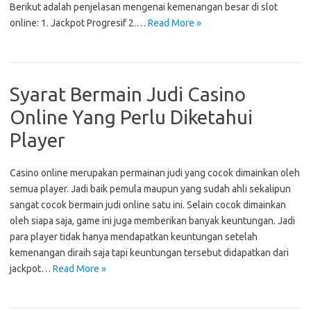
Berikut adalah penjelasan mengenai kemenangan besar di slot
online: 1. Jackpot Progresif 2.…
Read More »
Syarat Bermain Judi Casino
Online Yang Perlu Diketahui
Player
Casino online merupakan permainan judi yang cocok dimainkan oleh
semua player. Jadi baik pemula maupun yang sudah ahli sekalipun
sangat cocok bermain judi online satu ini. Selain cocok dimainkan
oleh siapa saja, game ini juga memberikan banyak keuntungan. Jadi
para player tidak hanya mendapatkan keuntungan setelah
kemenangan diraih saja tapi keuntungan tersebut didapatkan dari
jackpot…
Read More »