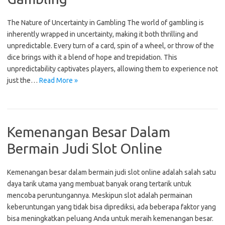
The Nature of Uncertainty in Gambling The world of gambling is
inherently wrapped in uncertainty, making it both thrilling and
unpredictable. Every turn of a card, spin of a wheel, or throw of the
dice brings with it a blend of hope and trepidation. This
unpredictability captivates players, allowing them to experience not
just the…
Read More »
Kemenangan Besar Dalam
Bermain Judi Slot Online
Kemenangan besar dalam bermain judi slot online adalah salah satu
daya tarik utama yang membuat banyak orang tertarik untuk
mencoba peruntungannya. Meskipun slot adalah permainan
keberuntungan yang tidak bisa diprediksi, ada beberapa faktor yang
bisa meningkatkan peluang Anda untuk meraih kemenangan besar.