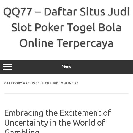
Skip
to
QQ77 – Daftar Situs Judi
content
Slot Poker Togel Bola
Online Terpercaya
Menu
CATEGORY ARCHIVES:
SITUS JUDI ONLINE 78
Embracing the Excitement of
Uncertainty in the World of
Gambling