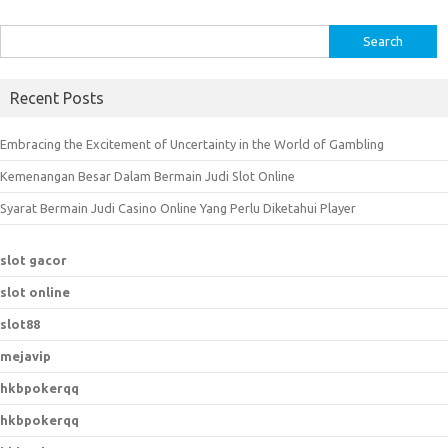
S
e
a
Recent Posts
r
c
Embracing the Excitement of Uncertainty in the World of Gambling
h
Kemenangan Besar Dalam Bermain Judi Slot Online
f
o
Syarat Bermain Judi Casino Online Yang Perlu Diketahui Player
r
:
slot gacor
slot online
slot88
mejavip
hkbpokerqq
hkbpokerqq