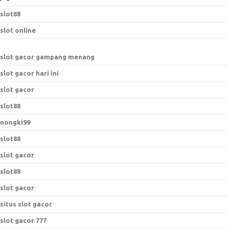
slot88
slot online
slot gacor gampang menang
slot gacor hari ini
slot gacor
slot88
nongki99
slot88
slot gacor
slot88
slot gacor
situs slot gacor
slot gacor 777