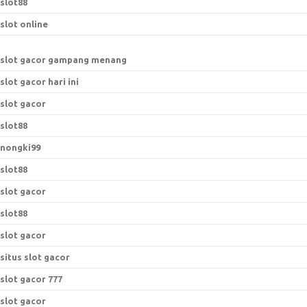
slot88
slot online
slot gacor gampang menang
slot gacor hari ini
slot gacor
slot88
nongki99
slot88
slot gacor
slot88
slot gacor
situs slot gacor
slot gacor 777
slot gacor