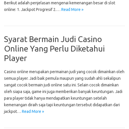
Berikut adalah penjelasan mengenai kemenangan besar di slot
online: 1. Jackpot Progresif 2.…
Read More »
Syarat Bermain Judi Casino
Online Yang Perlu Diketahui
Player
Casino online merupakan permainan judi yang cocok dimainkan oleh
semua player. Jadi baik pemula maupun yang sudah ahli sekalipun
sangat cocok bermain judi online satu ini. Selain cocok dimainkan
oleh siapa saja, game ini juga memberikan banyak keuntungan. Jadi
para player tidak hanya mendapatkan keuntungan setelah
kemenangan diraih saja tapi keuntungan tersebut didapatkan dari
jackpot…
Read More »