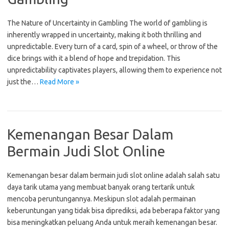
The Nature of Uncertainty in Gambling The world of gambling is
inherently wrapped in uncertainty, making it both thrilling and
unpredictable. Every turn of a card, spin of a wheel, or throw of the
dice brings with it a blend of hope and trepidation. This
unpredictability captivates players, allowing them to experience not
just the…
Read More »
Kemenangan Besar Dalam
Bermain Judi Slot Online
Kemenangan besar dalam bermain judi slot online adalah salah satu
daya tarik utama yang membuat banyak orang tertarik untuk
mencoba peruntungannya. Meskipun slot adalah permainan
keberuntungan yang tidak bisa diprediksi, ada beberapa faktor yang
bisa meningkatkan peluang Anda untuk meraih kemenangan besar.