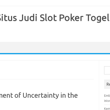
itus Judi Slot Poker Togel
Sea
for:
R
ent of Uncertainty in the
Embr
Wor
Kem