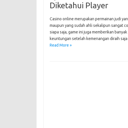
Diketahui Player
Casino online merupakan permainan judi yan
maupun yang sudah ahli sekalipun sangat coc
siapa saja, game ini juga memberikan banyak
keuntungan setelah kemenangan diraih saja 
Read More »