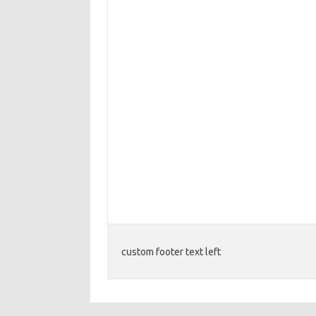
custom footer text left