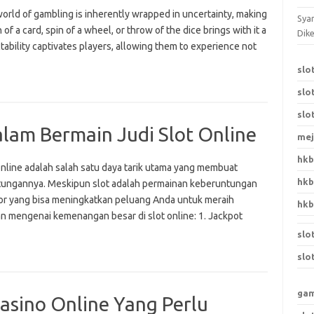
orld of gambling is inherently wrapped in uncertainty, making
Syar
 of a card, spin of a wheel, or throw of the dice brings with it a
Dike
tability captivates players, allowing them to experience not
slo
slo
slo
am Bermain Judi Slot Online
mej
hk
nline adalah salah satu daya tarik utama yang membuat
hk
tungannya. Meskipun slot adalah permainan keberuntungan
ktor yang bisa meningkatkan peluang Anda untuk meraih
hk
n mengenai kemenangan besar di slot online: 1. Jackpot
slo
slo
gam
asino Online Yang Perlu