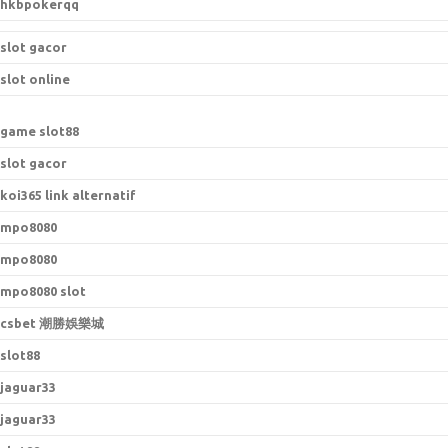
hkbpokerqq
slot gacor
slot online
game slot88
slot gacor
koi365 link alternatif
mpo8080
mpo8080
mpo8080 slot
csbet 潮勝娛樂城
slot88
jaguar33
jaguar33