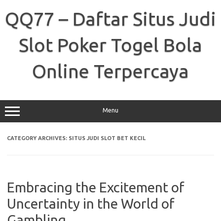
Skip
to
QQ77 – Daftar Situs Judi
content
Slot Poker Togel Bola
Online Terpercaya
Menu
CATEGORY ARCHIVES:
SITUS JUDI SLOT BET KECIL
Embracing the Excitement of
Uncertainty in the World of
Gambling