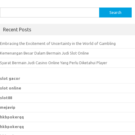
S
e
a
Recent Posts
r
c
Embracing the Excitement of Uncertainty in the World of Gambling
h
Kemenangan Besar Dalam Bermain Judi Slot Online
f
o
Syarat Bermain Judi Casino Online Yang Perlu Diketahui Player
r
:
slot gacor
slot online
slot88
mejavip
hkbpokerqq
hkbpokerqq