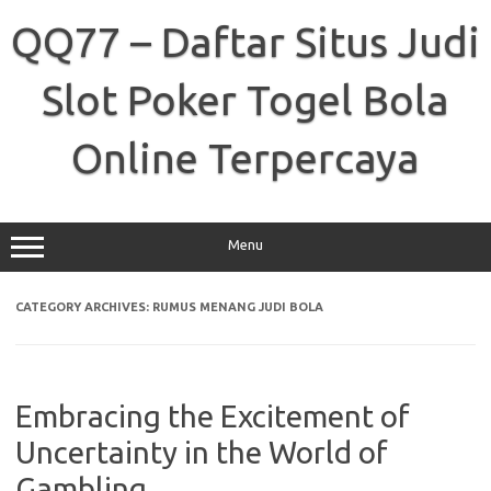
Skip
to
QQ77 – Daftar Situs Judi
content
Slot Poker Togel Bola
Online Terpercaya
Menu
CATEGORY ARCHIVES:
RUMUS MENANG JUDI BOLA
Embracing the Excitement of
Uncertainty in the World of
Gambling