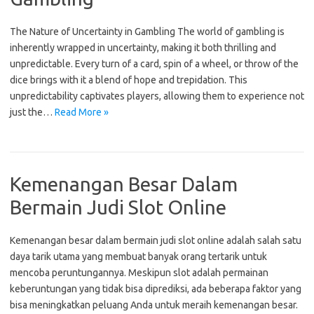
The Nature of Uncertainty in Gambling The world of gambling is
inherently wrapped in uncertainty, making it both thrilling and
unpredictable. Every turn of a card, spin of a wheel, or throw of the
dice brings with it a blend of hope and trepidation. This
unpredictability captivates players, allowing them to experience not
just the…
Read More »
Kemenangan Besar Dalam
Bermain Judi Slot Online
Kemenangan besar dalam bermain judi slot online adalah salah satu
daya tarik utama yang membuat banyak orang tertarik untuk
mencoba peruntungannya. Meskipun slot adalah permainan
keberuntungan yang tidak bisa diprediksi, ada beberapa faktor yang
bisa meningkatkan peluang Anda untuk meraih kemenangan besar.