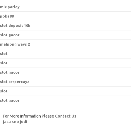
mix parlay
poka88
slot deposit 10k
slot gacor
mahjong ways 2
slot
slot
slot gacor
slot terpercaya
slot
slot gacor
For More Information Please
Contact Us
jasa seo judi