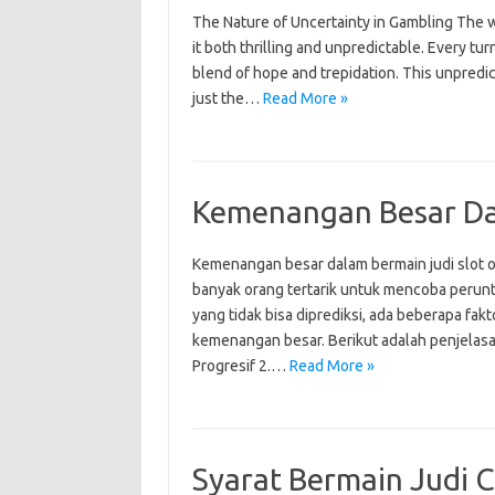
The Nature of Uncertainty in Gambling The w
it both thrilling and unpredictable. Every turn
blend of hope and trepidation. This unpredic
just the…
Read More »
Kemenangan Besar Dal
Kemenangan besar dalam bermain judi slot o
banyak orang tertarik untuk mencoba perun
yang tidak bisa diprediksi, ada beberapa fa
kemenangan besar. Berikut adalah penjelasa
Progresif 2.…
Read More »
Syarat Bermain Judi C