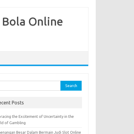
 Bola Online
rch
ecent Posts
acing the Excitement of Uncertainty in the
ld of Gambling
enangan Besar Dalam Bermain Judi Slot Online