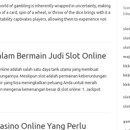
orld of gambling is inherently wrapped in uncertainty, making
Syar
 of a card, spin of a wheel, or throw of the dice brings with it a
Dike
tability captivates players, allowing them to experience not
slo
slo
slo
am Bermain Judi Slot Online
mej
hk
nline adalah salah satu daya tarik utama yang membuat
hk
tungannya. Meskipun slot adalah permainan keberuntungan
ktor yang bisa meningkatkan peluang Anda untuk meraih
hk
n mengenai kemenangan besar di slot online: 1. Jackpot
slo
slo
gam
asino Online Yang Perlu