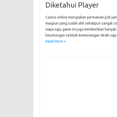
Diketahui Player
Casino online merupakan permainan judi yan
maupun yang sudah ahli sekalipun sangat coc
siapa saja, game ini juga memberikan banyak
keuntungan setelah kemenangan diraih saja 
Read More »