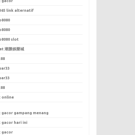
t gacor
365 link alternatif
o8080
o8080
8080 slot
bet 潮勝娛樂城
t88
uar33
uar33
t88
t online
t gacor gampang menang
t gacor hari ini
t gacor