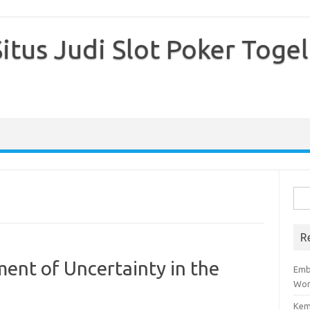
itus Judi Slot Poker Togel
Sea
for:
R
ent of Uncertainty in the
Embr
Wor
Kem