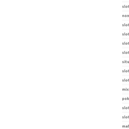
slo
non
slo
slo
slo
slo
sit
slo
slo
mix
pok
slo
slo
mah