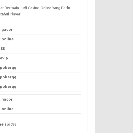
at Bermain Judi Casino Online Yang Perlu
tahui Player
t gacor
t online
t88
avip
bpokerqq
bpokerqq
bpokerqq
t gacor
t online
e slot88