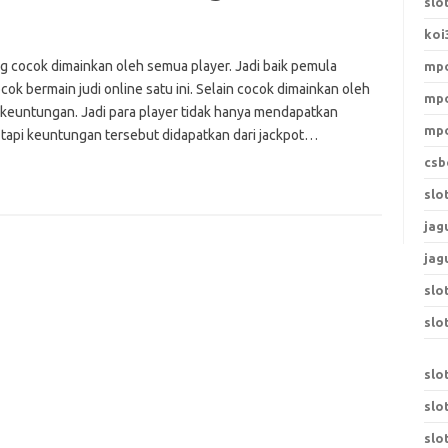
slo
koi
g cocok dimainkan oleh semua player. Jadi baik pemula
mp
ok bermain judi online satu ini. Selain cocok dimainkan oleh
mp
 keuntungan. Jadi para player tidak hanya mendapatkan
mpo
tapi keuntungan tersebut didapatkan dari jackpot…
cs
slo
jag
jag
slo
slo
slo
slo
slo