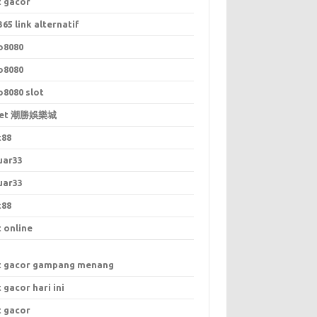
t gacor
365 link alternatif
o8080
o8080
8080 slot
bet 潮勝娛樂城
t88
uar33
uar33
t88
t online
t gacor gampang menang
t gacor hari ini
t gacor