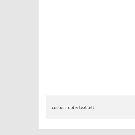
custom footer text left