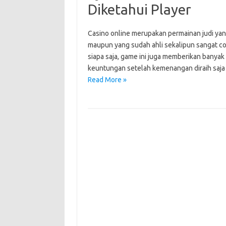
Diketahui Player
Casino online merupakan permainan judi yan
maupun yang sudah ahli sekalipun sangat coc
siapa saja, game ini juga memberikan banyak
keuntungan setelah kemenangan diraih saja 
Read More »