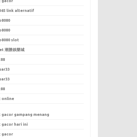
t gacor
365 link alternatif
o8080
o8080
8080 slot
bet 潮勝娛樂城
t88
uar33
uar33
t88
t online
t gacor gampang menang
t gacor hari ini
t gacor