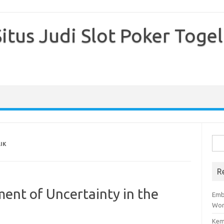
itus Judi Slot Poker Togel
Sea
IK
for:
R
ent of Uncertainty in the
Embr
Wor
Kem