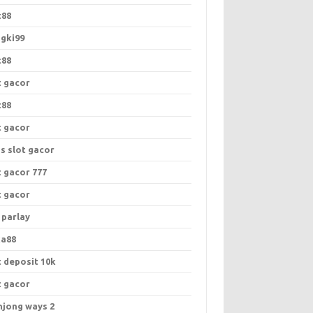
t88
gki99
t88
t gacor
t88
t gacor
us slot gacor
t gacor 777
t gacor
 parlay
a88
t deposit 10k
t gacor
jong ways 2