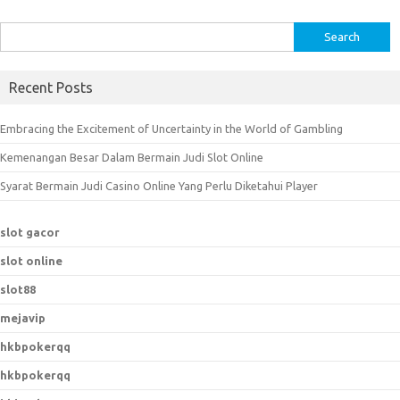
S
e
a
Recent Posts
r
c
Embracing the Excitement of Uncertainty in the World of Gambling
h
Kemenangan Besar Dalam Bermain Judi Slot Online
f
o
Syarat Bermain Judi Casino Online Yang Perlu Diketahui Player
r
:
slot gacor
slot online
slot88
mejavip
hkbpokerqq
hkbpokerqq