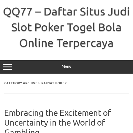
Skip
to
QQ77 – Daftar Situs Judi
content
Slot Poker Togel Bola
Online Terpercaya
Menu
CATEGORY ARCHIVES:
RAKYAT POKER
Embracing the Excitement of
Uncertainty in the World of
Gambling