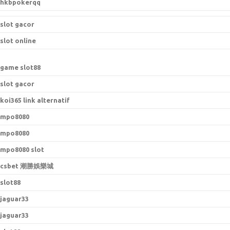
hkbpokerqq
slot gacor
slot online
game slot88
slot gacor
koi365 link alternatif
mpo8080
mpo8080
mpo8080 slot
csbet 潮勝娛樂城
slot88
jaguar33
jaguar33