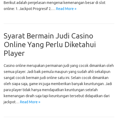
Berikut adalah penjelasan mengenai kemenangan besar di slot
online: 1. Jackpot Progresif 2.…
Read More »
Syarat Bermain Judi Casino
Online Yang Perlu Diketahui
Player
Casino online merupakan permainan judi yang cocok dimainkan oleh
semua player. Jadi baik pemula maupun yang sudah ahli sekalipun
sangat cocok bermain judi online satu ini. Selain cocok dimainkan
oleh siapa saja, game ini juga memberikan banyak keuntungan. Jadi
para player tidak hanya mendapatkan keuntungan setelah
kemenangan diraih saja tapi keuntungan tersebut didapatkan dari
jackpot…
Read More »