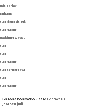
mix parlay
poka88
slot deposit 10k
slot gacor
mahjong ways 2
slot
slot
slot gacor
slot terpercaya
slot
slot gacor
For More Information Please
Contact Us
jasa seo judi