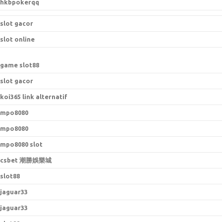
hkbpokerqq
slot gacor
slot online
game slot88
slot gacor
koi365 link alternatif
mpo8080
mpo8080
mpo8080 slot
csbet 潮勝娛樂城
slot88
jaguar33
jaguar33