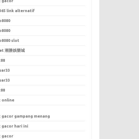
t gacor
365 link alternatif
o8080
o8080
8080 slot
bet 潮勝娛樂城
t88
uar33
uar33
t88
t online
t gacor gampang menang
t gacor hari ini
t gacor