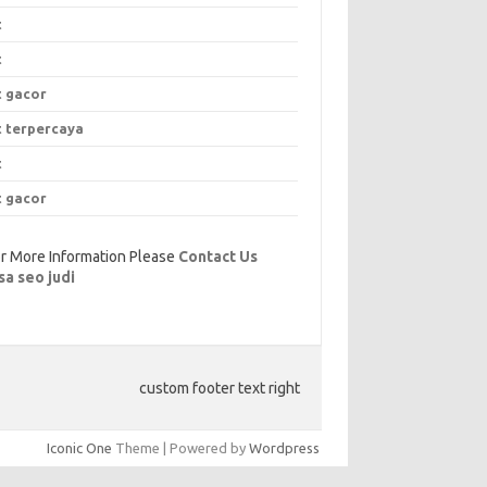
t
t
t gacor
t terpercaya
t
t gacor
r More Information Please
Contact Us
sa seo judi
custom footer text right
Iconic One
Theme | Powered by
Wordpress