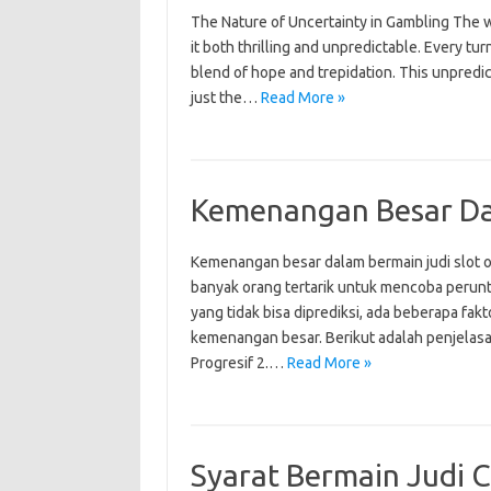
The Nature of Uncertainty in Gambling The w
it both thrilling and unpredictable. Every turn
blend of hope and trepidation. This unpredic
just the…
Read More »
Kemenangan Besar Dal
Kemenangan besar dalam bermain judi slot o
banyak orang tertarik untuk mencoba perun
yang tidak bisa diprediksi, ada beberapa fa
kemenangan besar. Berikut adalah penjelasa
Progresif 2.…
Read More »
Syarat Bermain Judi C