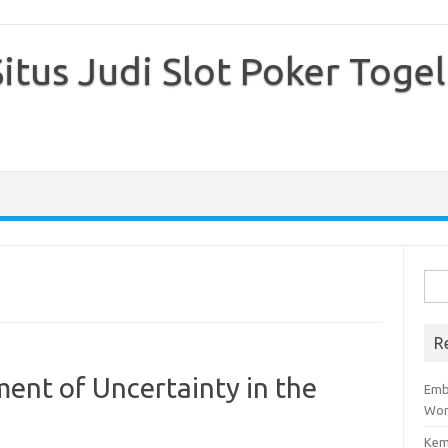
itus Judi Slot Poker Togel
Sea
for:
R
ent of Uncertainty in the
Embr
Wor
Kem