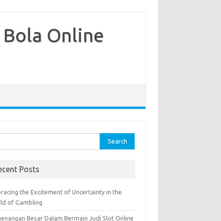
 Bola Online
rch
ecent Posts
acing the Excitement of Uncertainty in the
ld of Gambling
enangan Besar Dalam Bermain Judi Slot Online