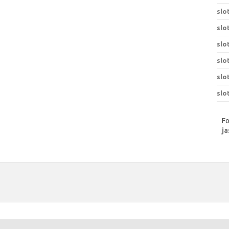
slo
slo
slo
slo
slo
slo
Fo
ja