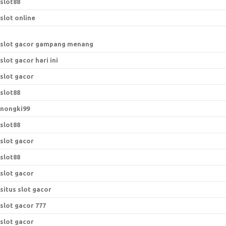
slot88
slot online
slot gacor gampang menang
slot gacor hari ini
slot gacor
slot88
nongki99
slot88
slot gacor
slot88
slot gacor
situs slot gacor
slot gacor 777
slot gacor