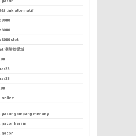
t gacor
365 link alternatif
o8080
o8080
8080 slot
bet 潮勝娛樂城
t88
uar33
uar33
t88
t online
t gacor gampang menang
t gacor hari ini
t gacor