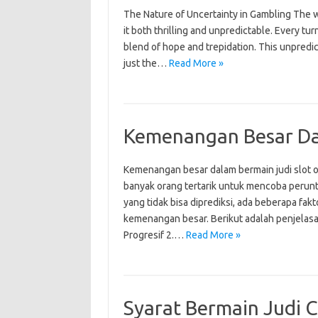
The Nature of Uncertainty in Gambling The w
it both thrilling and unpredictable. Every turn
blend of hope and trepidation. This unpredic
just the…
Read More »
Kemenangan Besar Dal
Kemenangan besar dalam bermain judi slot o
banyak orang tertarik untuk mencoba perun
yang tidak bisa diprediksi, ada beberapa fa
kemenangan besar. Berikut adalah penjelasa
Progresif 2.…
Read More »
Syarat Bermain Judi C