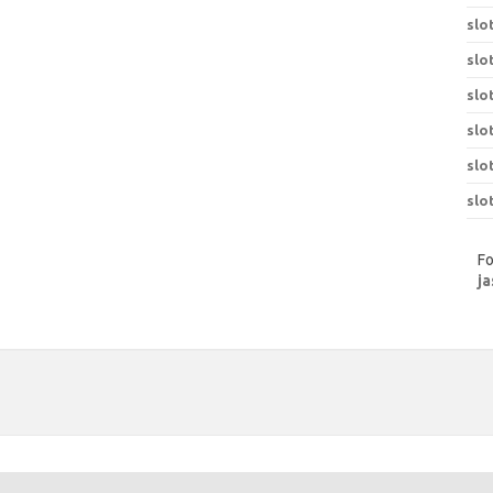
slo
slo
slo
slo
slo
slo
Fo
ja