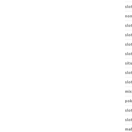
slo
non
slo
slo
slo
slo
sit
slo
slo
mix
pok
slo
slo
mah