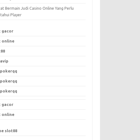
at Bermain Judi Casino Online Yang Perlu
tahui Player
t gacor
t online
t88
avip
bpokerqq
bpokerqq
bpokerqq
t gacor
t online
e slot88