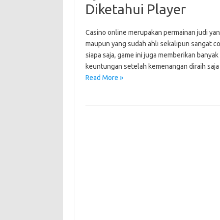
Diketahui Player
Casino online merupakan permainan judi yan
maupun yang sudah ahli sekalipun sangat coc
siapa saja, game ini juga memberikan banyak
keuntungan setelah kemenangan diraih saja 
Read More »