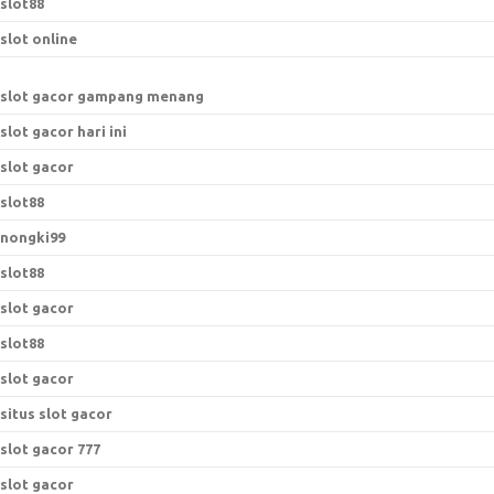
slot88
slot online
slot gacor gampang menang
slot gacor hari ini
slot gacor
slot88
nongki99
slot88
slot gacor
slot88
slot gacor
situs slot gacor
slot gacor 777
slot gacor