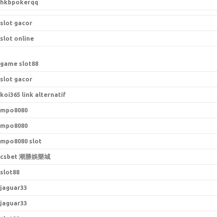
hkbpokerqq
slot gacor
slot online
game slot88
slot gacor
koi365 link alternatif
mpo8080
mpo8080
mpo8080 slot
csbet 潮勝娛樂城
slot88
jaguar33
jaguar33