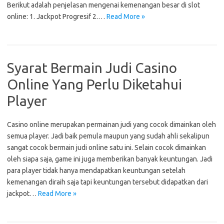
Berikut adalah penjelasan mengenai kemenangan besar di slot
online: 1. Jackpot Progresif 2.…
Read More »
Syarat Bermain Judi Casino
Online Yang Perlu Diketahui
Player
Casino online merupakan permainan judi yang cocok dimainkan oleh
semua player. Jadi baik pemula maupun yang sudah ahli sekalipun
sangat cocok bermain judi online satu ini. Selain cocok dimainkan
oleh siapa saja, game ini juga memberikan banyak keuntungan. Jadi
para player tidak hanya mendapatkan keuntungan setelah
kemenangan diraih saja tapi keuntungan tersebut didapatkan dari
jackpot…
Read More »