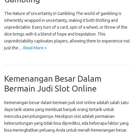
The Nature of Uncertainty in Gambling The world of gambling is
inherently wrapped in uncertainty, making it both thrilling and
unpredictable. Every turn of a card, spin of a wheel, or throw of the
dice brings with it a blend of hope and trepidation. This
unpredictability captivates players, allowing them to experience not
just the…
Read More »
Kemenangan Besar Dalam
Bermain Judi Slot Online
Kemenangan besar dalam bermain judi slot online adalah salah satu
daya tarik utama yang membuat banyak orang tertarik untuk
mencoba peruntungannya. Meskipun slot adalah permainan
keberuntungan yang tidak bisa diprediksi, ada beberapa faktor yang
bisa meningkatkan peluang Anda untuk meraih kemenangan besar.