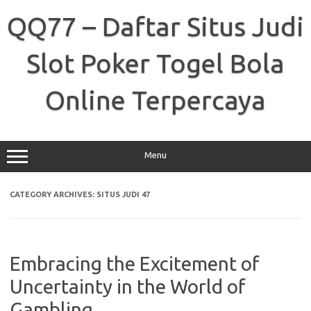
Skip
to
QQ77 – Daftar Situs Judi
content
Slot Poker Togel Bola
Online Terpercaya
Menu
CATEGORY ARCHIVES:
SITUS JUDI 47
Embracing the Excitement of
Uncertainty in the World of
Gambling