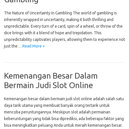
The Nature of Uncertainty in Gambling The world of gambling is
inherently wrapped in uncertainty, making it both thrilling and
unpredictable. Every turn of a card, spin of a wheel, or throw of the
dice brings with it a blend of hope and trepidation. This
unpredictability captivates players, allowing them to experience not
just the…
Read More »
Kemenangan Besar Dalam
Bermain Judi Slot Online
Kemenangan besar dalam bermain judi slot online adalah salah satu
daya tarik utama yang membuat banyak orang tertarik untuk
mencoba peruntungannya. Meskipun slot adalah permainan
keberuntungan yang tidak bisa diprediksi, ada beberapa faktor yang
bisa meningkatkan peluang Anda untuk meraih kemenangan besar.