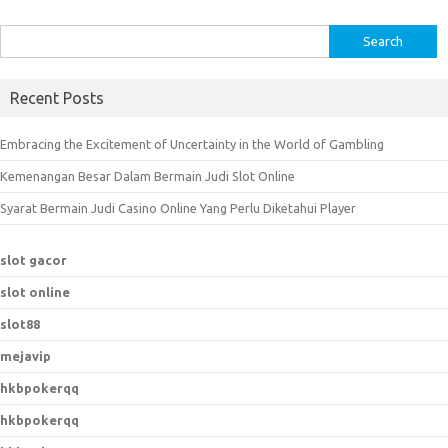
S
e
a
Recent Posts
r
c
Embracing the Excitement of Uncertainty in the World of Gambling
h
Kemenangan Besar Dalam Bermain Judi Slot Online
f
o
Syarat Bermain Judi Casino Online Yang Perlu Diketahui Player
r
:
slot gacor
slot online
slot88
mejavip
hkbpokerqq
hkbpokerqq