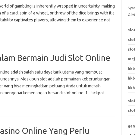
orld of gambling is inherently wrapped in uncertainty, making
Syar
 of a card, spin of a wheel, or throw of the dice brings with it a
Dike
tability captivates players, allowing them to experience not
slo
slo
slo
am Bermain Judi Slot Online
mej
hk
nline adalah salah satu daya tarik utama yang membuat
hk
tungannya. Meskipun slot adalah permainan keberuntungan
ktor yang bisa meningkatkan peluang Anda untuk meraih
hk
n mengenai kemenangan besar di slot online: 1. Jackpot
slo
slo
gam
asino Online Yang Perlu