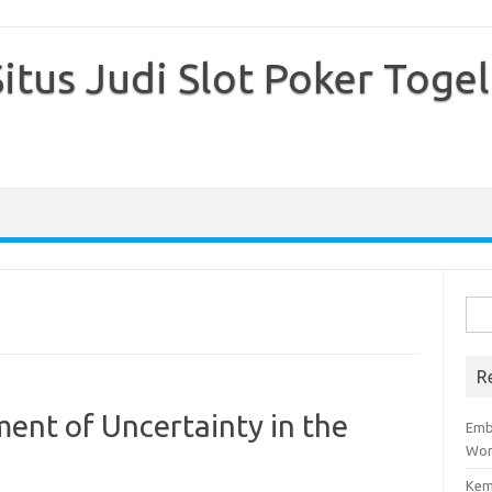
itus Judi Slot Poker Togel
Sea
for:
R
ent of Uncertainty in the
Embr
Wor
Kem