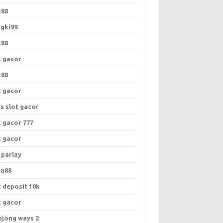
t88
gki99
t88
t gacor
t88
t gacor
us slot gacor
t gacor 777
t gacor
 parlay
a88
t deposit 10k
t gacor
jong ways 2