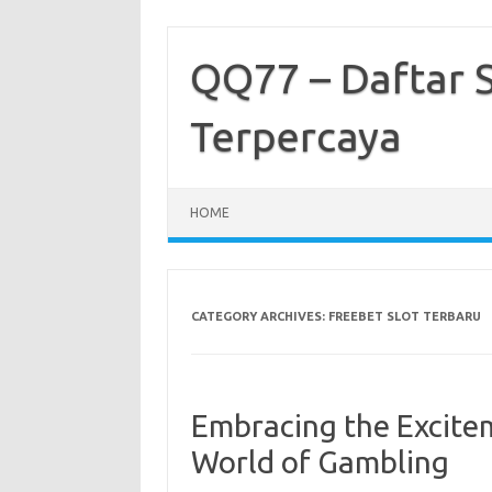
Skip
to
content
QQ77 – Daftar S
Terpercaya
HOME
CATEGORY ARCHIVES:
FREEBET SLOT TERBARU
Embracing the Excitem
World of Gambling