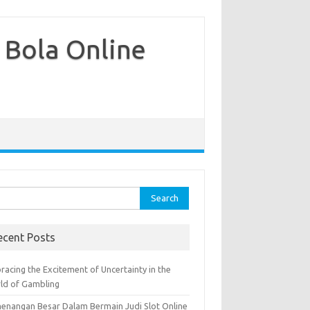
 Bola Online
rch
ecent Posts
acing the Excitement of Uncertainty in the
ld of Gambling
enangan Besar Dalam Bermain Judi Slot Online