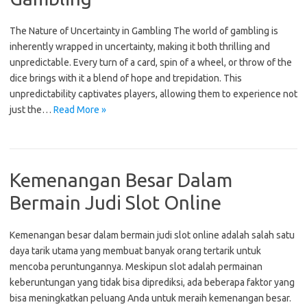
The Nature of Uncertainty in Gambling The world of gambling is
inherently wrapped in uncertainty, making it both thrilling and
unpredictable. Every turn of a card, spin of a wheel, or throw of the
dice brings with it a blend of hope and trepidation. This
unpredictability captivates players, allowing them to experience not
just the…
Read More »
Kemenangan Besar Dalam
Bermain Judi Slot Online
Kemenangan besar dalam bermain judi slot online adalah salah satu
daya tarik utama yang membuat banyak orang tertarik untuk
mencoba peruntungannya. Meskipun slot adalah permainan
keberuntungan yang tidak bisa diprediksi, ada beberapa faktor yang
bisa meningkatkan peluang Anda untuk meraih kemenangan besar.