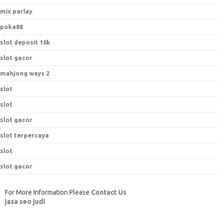
mix parlay
poka88
slot deposit 10k
slot gacor
mahjong ways 2
slot
slot
slot gacor
slot terpercaya
slot
slot gacor
For More Information Please
Contact Us
jasa seo judi