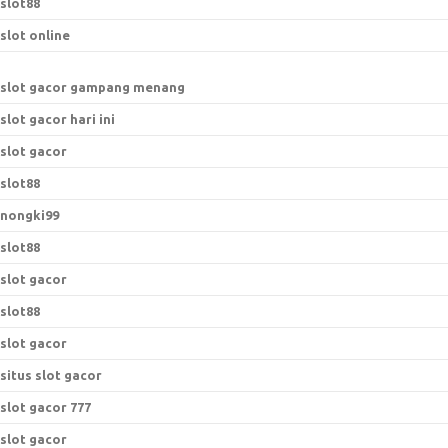
slot88
slot online
slot gacor gampang menang
slot gacor hari ini
slot gacor
slot88
nongki99
slot88
slot gacor
slot88
slot gacor
situs slot gacor
slot gacor 777
slot gacor