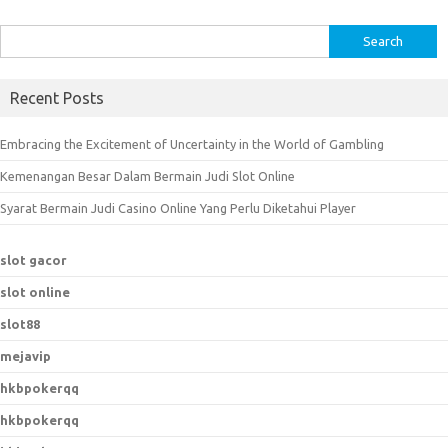
S
e
a
Recent Posts
r
c
Embracing the Excitement of Uncertainty in the World of Gambling
h
Kemenangan Besar Dalam Bermain Judi Slot Online
f
o
Syarat Bermain Judi Casino Online Yang Perlu Diketahui Player
r
:
slot gacor
slot online
slot88
mejavip
hkbpokerqq
hkbpokerqq