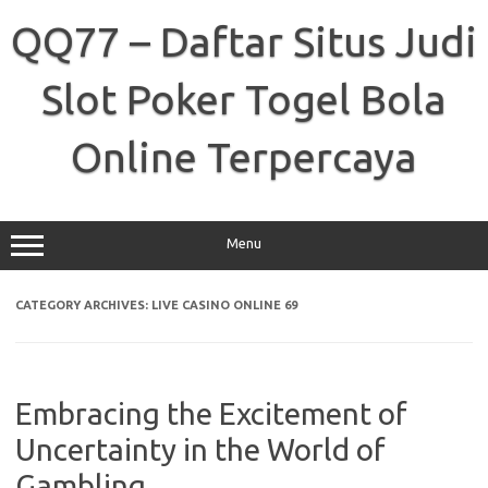
Skip
to
QQ77 – Daftar Situs Judi
content
Slot Poker Togel Bola
Online Terpercaya
Menu
CATEGORY ARCHIVES:
LIVE CASINO ONLINE 69
Embracing the Excitement of
Uncertainty in the World of
Gambling