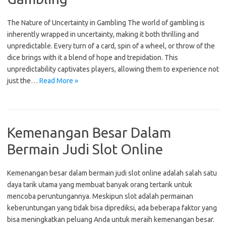
The Nature of Uncertainty in Gambling The world of gambling is
inherently wrapped in uncertainty, making it both thrilling and
unpredictable. Every turn of a card, spin of a wheel, or throw of the
dice brings with it a blend of hope and trepidation. This
unpredictability captivates players, allowing them to experience not
just the…
Read More »
Kemenangan Besar Dalam
Bermain Judi Slot Online
Kemenangan besar dalam bermain judi slot online adalah salah satu
daya tarik utama yang membuat banyak orang tertarik untuk
mencoba peruntungannya. Meskipun slot adalah permainan
keberuntungan yang tidak bisa diprediksi, ada beberapa faktor yang
bisa meningkatkan peluang Anda untuk meraih kemenangan besar.