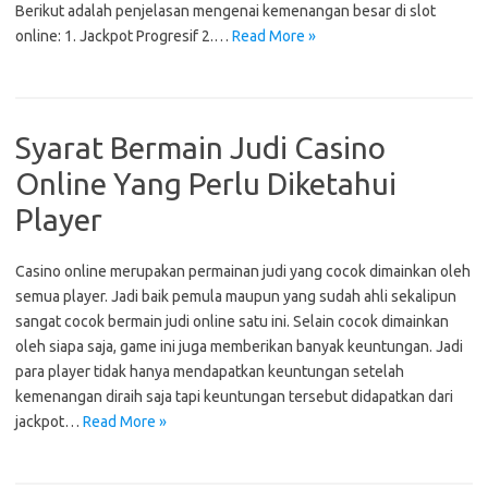
Berikut adalah penjelasan mengenai kemenangan besar di slot
online: 1. Jackpot Progresif 2.…
Read More »
Syarat Bermain Judi Casino
Online Yang Perlu Diketahui
Player
Casino online merupakan permainan judi yang cocok dimainkan oleh
semua player. Jadi baik pemula maupun yang sudah ahli sekalipun
sangat cocok bermain judi online satu ini. Selain cocok dimainkan
oleh siapa saja, game ini juga memberikan banyak keuntungan. Jadi
para player tidak hanya mendapatkan keuntungan setelah
kemenangan diraih saja tapi keuntungan tersebut didapatkan dari
jackpot…
Read More »