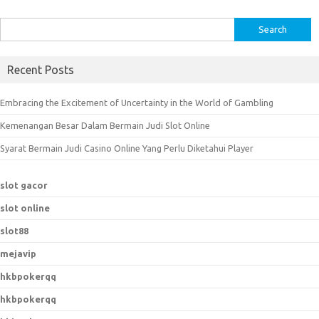
S
e
a
Recent Posts
r
c
Embracing the Excitement of Uncertainty in the World of Gambling
h
Kemenangan Besar Dalam Bermain Judi Slot Online
f
o
Syarat Bermain Judi Casino Online Yang Perlu Diketahui Player
r
:
slot gacor
slot online
slot88
mejavip
hkbpokerqq
hkbpokerqq