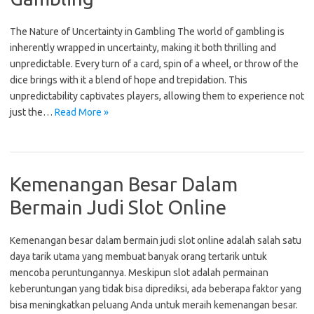
The Nature of Uncertainty in Gambling The world of gambling is
inherently wrapped in uncertainty, making it both thrilling and
unpredictable. Every turn of a card, spin of a wheel, or throw of the
dice brings with it a blend of hope and trepidation. This
unpredictability captivates players, allowing them to experience not
just the…
Read More »
Kemenangan Besar Dalam
Bermain Judi Slot Online
Kemenangan besar dalam bermain judi slot online adalah salah satu
daya tarik utama yang membuat banyak orang tertarik untuk
mencoba peruntungannya. Meskipun slot adalah permainan
keberuntungan yang tidak bisa diprediksi, ada beberapa faktor yang
bisa meningkatkan peluang Anda untuk meraih kemenangan besar.