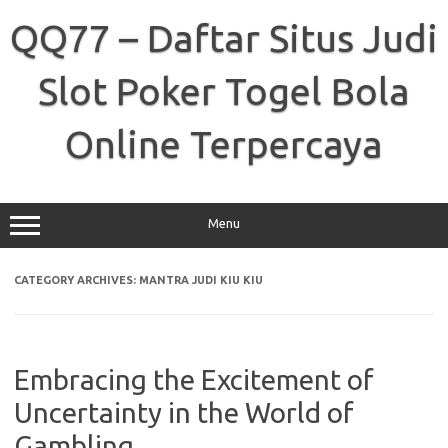
Skip
to
QQ77 – Daftar Situs Judi
content
Slot Poker Togel Bola
Online Terpercaya
Menu
CATEGORY ARCHIVES:
MANTRA JUDI KIU KIU
Embracing the Excitement of
Uncertainty in the World of
Gambling