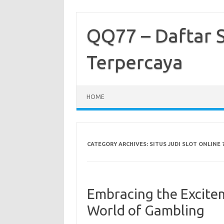
Skip
to
content
QQ77 – Daftar S
Terpercaya
HOME
CATEGORY ARCHIVES:
SITUS JUDI SLOT ONLINE 
Embracing the Excitem
World of Gambling