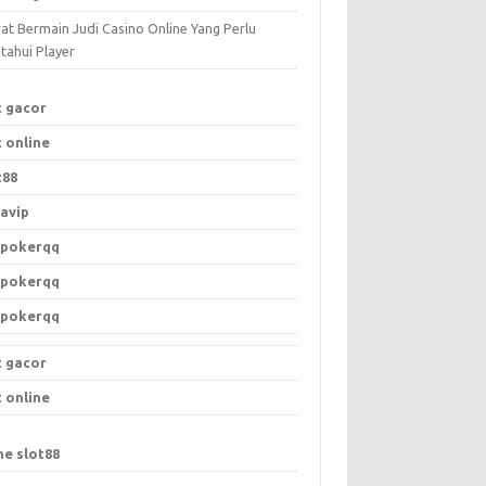
at Bermain Judi Casino Online Yang Perlu
tahui Player
t gacor
t online
t88
avip
bpokerqq
bpokerqq
bpokerqq
t gacor
t online
e slot88