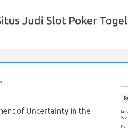
itus Judi Slot Poker Togel
Sea
77
for:
R
ent of Uncertainty in the
Embr
Wor
Kem