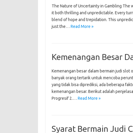
The Nature of Uncertainty in Gambling The w
it both thrilling and unpredictable. Every turn
blend of hope and trepidation. This unpredic
just the…
Read More »
Kemenangan Besar Dal
Kemenangan besar dalam bermain judi slot o
banyak orang tertarik untuk mencoba perun
yang tidak bisa diprediksi, ada beberapa fa
kemenangan besar. Berikut adalah penjelasa
Progresif 2.…
Read More »
Syarat Bermain Judi C