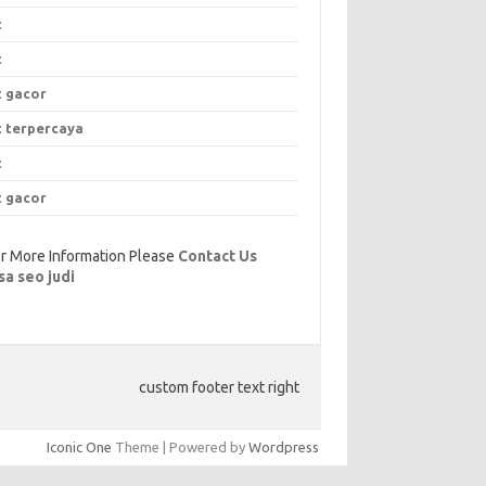
t
t
t gacor
t terpercaya
t
t gacor
r More Information Please
Contact Us
sa seo judi
custom footer text right
Iconic One
Theme | Powered by
Wordpress