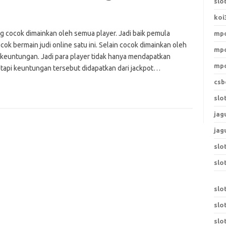
slo
koi
g cocok dimainkan oleh semua player. Jadi baik pemula
mp
ok bermain judi online satu ini. Selain cocok dimainkan oleh
mp
 keuntungan. Jadi para player tidak hanya mendapatkan
mpo
tapi keuntungan tersebut didapatkan dari jackpot…
cs
slo
jag
jag
slo
slo
slo
slo
slo