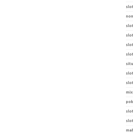
slo
non
slo
slo
slo
slo
sit
slo
slo
mix
pok
slo
slo
mah