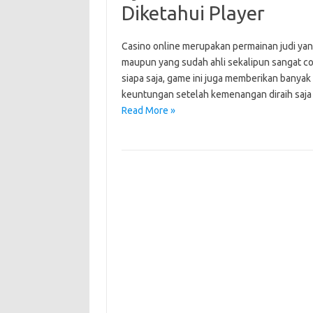
Diketahui Player
Casino online merupakan permainan judi yan
maupun yang sudah ahli sekalipun sangat coc
siapa saja, game ini juga memberikan banyak
keuntungan setelah kemenangan diraih saja 
Read More »