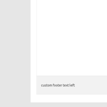
custom footer text left