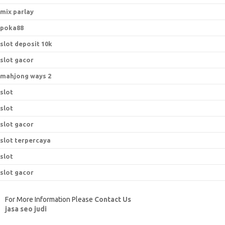
mix parlay
poka88
slot deposit 10k
slot gacor
mahjong ways 2
slot
slot
slot gacor
slot terpercaya
slot
slot gacor
For More Information Please
Contact Us
jasa seo judi