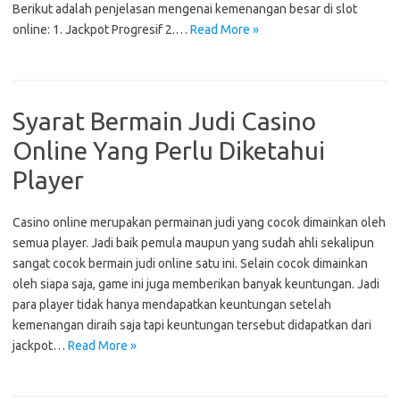
Berikut adalah penjelasan mengenai kemenangan besar di slot
online: 1. Jackpot Progresif 2.…
Read More »
Syarat Bermain Judi Casino
Online Yang Perlu Diketahui
Player
Casino online merupakan permainan judi yang cocok dimainkan oleh
semua player. Jadi baik pemula maupun yang sudah ahli sekalipun
sangat cocok bermain judi online satu ini. Selain cocok dimainkan
oleh siapa saja, game ini juga memberikan banyak keuntungan. Jadi
para player tidak hanya mendapatkan keuntungan setelah
kemenangan diraih saja tapi keuntungan tersebut didapatkan dari
jackpot…
Read More »