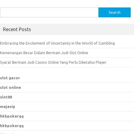
S
e
a
Recent Posts
r
c
Embracing the Excitement of Uncertainty in the World of Gambling
h
Kemenangan Besar Dalam Bermain Judi Slot Online
f
o
Syarat Bermain Judi Casino Online Yang Perlu Diketahui Player
r
:
slot gacor
slot online
slot88
mejavip
hkbpokerqq
hkbpokerqq