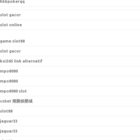
hkbpokerqq
slot gacor
slot online
game slot88
slot gacor
koi365 link alternatif
mpo8080
mpo8080
mpo8080 slot
csbet 潮勝娛樂城
slot88
jaguar33
jaguar33