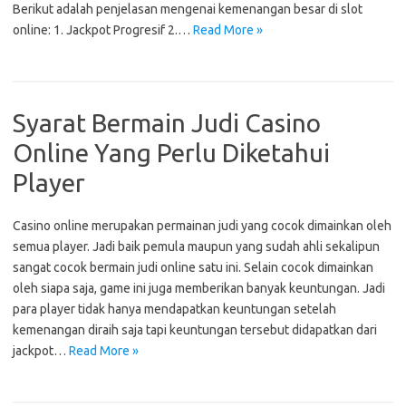
Berikut adalah penjelasan mengenai kemenangan besar di slot
online: 1. Jackpot Progresif 2.…
Read More »
Syarat Bermain Judi Casino
Online Yang Perlu Diketahui
Player
Casino online merupakan permainan judi yang cocok dimainkan oleh
semua player. Jadi baik pemula maupun yang sudah ahli sekalipun
sangat cocok bermain judi online satu ini. Selain cocok dimainkan
oleh siapa saja, game ini juga memberikan banyak keuntungan. Jadi
para player tidak hanya mendapatkan keuntungan setelah
kemenangan diraih saja tapi keuntungan tersebut didapatkan dari
jackpot…
Read More »