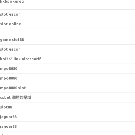
hkbpokerqq
slot gacor
slot online
game slot88
slot gacor
koi365 link alternatif
mpo8080
mpo8080
mpo8080 slot
csbet 潮勝娛樂城
slot88
jaguar33
jaguar33