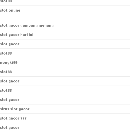
slot88
slot online
slot gacor gampang menang
slot gacor hari ini
slot gacor
slot88
nongki99
slot88
slot gacor
slot88
slot gacor
situs slot gacor
slot gacor 777
slot gacor