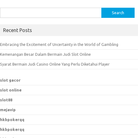
S
e
a
Recent Posts
r
c
Embracing the Excitement of Uncertainty in the World of Gambling
h
Kemenangan Besar Dalam Bermain Judi Slot Online
f
o
Syarat Bermain Judi Casino Online Yang Perlu Diketahui Player
r
:
slot gacor
slot online
slot88
mejavip
hkbpokerqq
hkbpokerqq