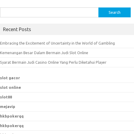
S
e
a
Recent Posts
r
c
Embracing the Excitement of Uncertainty in the World of Gambling
h
Kemenangan Besar Dalam Bermain Judi Slot Online
f
o
Syarat Bermain Judi Casino Online Yang Perlu Diketahui Player
r
:
slot gacor
slot online
slot88
mejavip
hkbpokerqq
hkbpokerqq