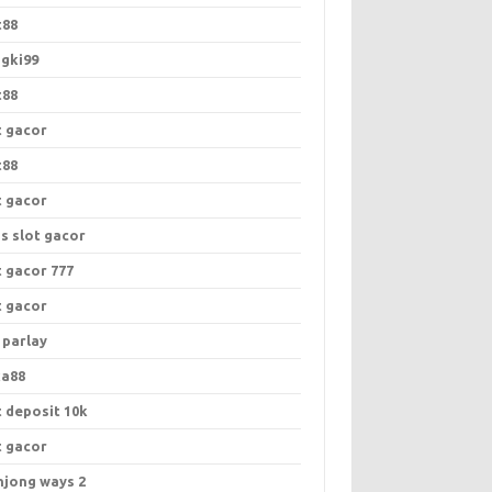
t88
gki99
t88
t gacor
t88
t gacor
us slot gacor
t gacor 777
t gacor
 parlay
a88
t deposit 10k
t gacor
jong ways 2