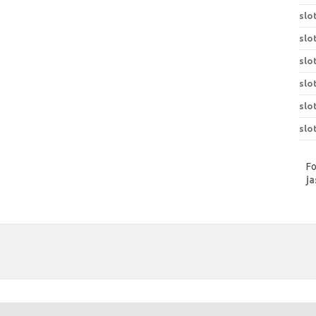
slo
slo
slo
slo
slo
slo
Fo
ja