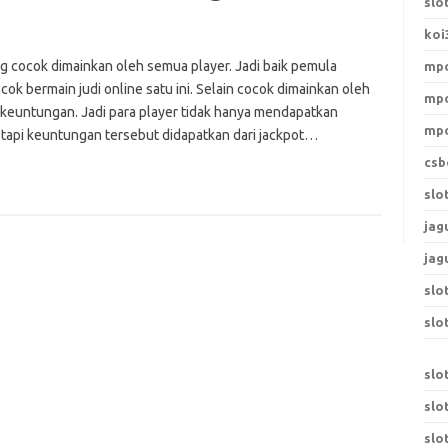
slo
koi
g cocok dimainkan oleh semua player. Jadi baik pemula
mp
ok bermain judi online satu ini. Selain cocok dimainkan oleh
mp
 keuntungan. Jadi para player tidak hanya mendapatkan
mpo
tapi keuntungan tersebut didapatkan dari jackpot…
cs
slo
jag
jag
slo
slo
slo
slo
slo