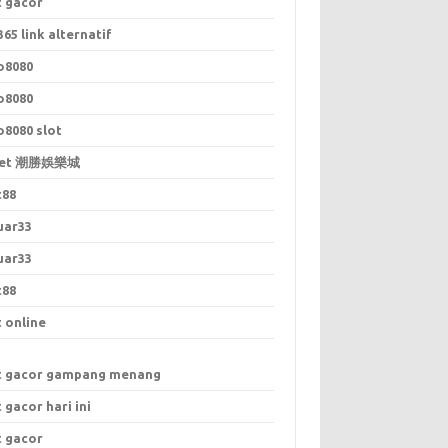
t gacor
365 link alternatif
o8080
o8080
8080 slot
bet 潮勝娛樂城
t88
uar33
uar33
t88
t online
t gacor gampang menang
t gacor hari ini
t gacor