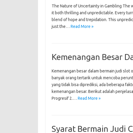
The Nature of Uncertainty in Gambling The w
it both thrilling and unpredictable. Every turn
blend of hope and trepidation. This unpredic
just the…
Read More »
Kemenangan Besar Dal
Kemenangan besar dalam bermain judi slot o
banyak orang tertarik untuk mencoba perun
yang tidak bisa diprediksi, ada beberapa fa
kemenangan besar. Berikut adalah penjelasa
Progresif 2.…
Read More »
Syarat Bermain Judi C