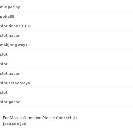
mix parlay
poka88
slot deposit 10k
slot gacor
mahjong ways 2
slot
slot
slot gacor
slot terpercaya
slot
slot gacor
For More Information Please
Contact Us
jasa seo judi