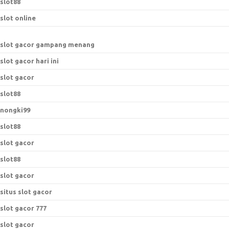
slot88
slot online
slot gacor gampang menang
slot gacor hari ini
slot gacor
slot88
nongki99
slot88
slot gacor
slot88
slot gacor
situs slot gacor
slot gacor 777
slot gacor