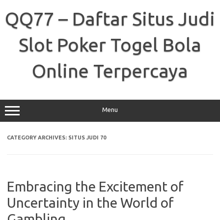
Skip
to
QQ77 – Daftar Situs Judi
content
Slot Poker Togel Bola
Online Terpercaya
Menu
CATEGORY ARCHIVES:
SITUS JUDI 70
Embracing the Excitement of
Uncertainty in the World of
Gambling