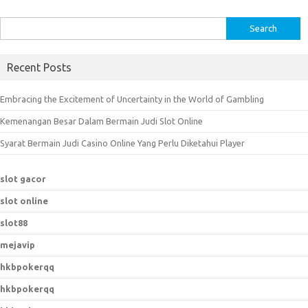
S
e
a
Recent Posts
r
c
Embracing the Excitement of Uncertainty in the World of Gambling
h
Kemenangan Besar Dalam Bermain Judi Slot Online
f
o
Syarat Bermain Judi Casino Online Yang Perlu Diketahui Player
r
:
slot gacor
slot online
slot88
mejavip
hkbpokerqq
hkbpokerqq