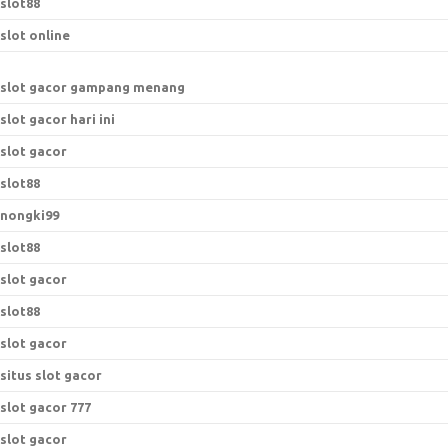
slot88
slot online
slot gacor gampang menang
slot gacor hari ini
slot gacor
slot88
nongki99
slot88
slot gacor
slot88
slot gacor
situs slot gacor
slot gacor 777
slot gacor