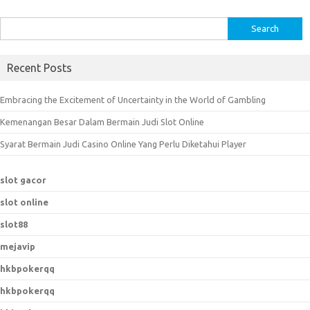
S
e
a
Recent Posts
r
c
Embracing the Excitement of Uncertainty in the World of Gambling
h
Kemenangan Besar Dalam Bermain Judi Slot Online
f
o
Syarat Bermain Judi Casino Online Yang Perlu Diketahui Player
r
:
slot gacor
slot online
slot88
mejavip
hkbpokerqq
hkbpokerqq