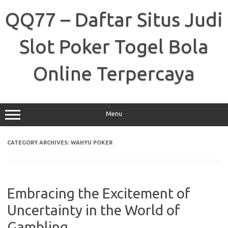
Skip
to
QQ77 – Daftar Situs Judi
content
Slot Poker Togel Bola
Online Terpercaya
Menu
CATEGORY ARCHIVES:
WAHYU POKER
Embracing the Excitement of
Uncertainty in the World of
Gambling