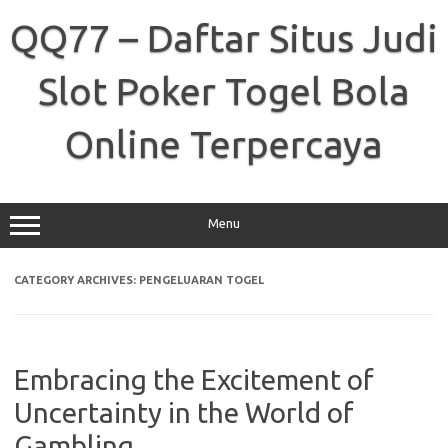
Skip
to
QQ77 – Daftar Situs Judi
content
Slot Poker Togel Bola
Online Terpercaya
Menu
CATEGORY ARCHIVES:
PENGELUARAN TOGEL
Embracing the Excitement of
Uncertainty in the World of
Gambling